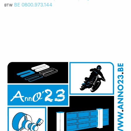
BE 0800.973.144
BTW